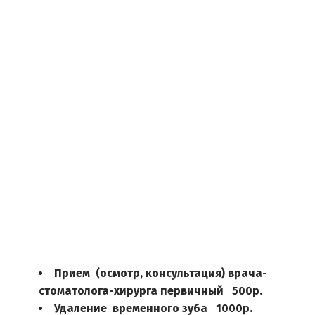
стоматологу-хирургу:
Острая боль, не снимаемая обезболивающими
Отёк десны или лица
Подвижность зуба, вызванная травмой или 
заболеванием
Гнойные выделения из десны
Повышенная температура тела на фоне боли 
зубов
Травмы челюстно-лицевой области: переломы 
челюстей, вывихи, трещины зубов, повреждения 
мягких тканей
Подготовка к имплантации или 
протезированию
Прием  (осмотр, консультация) врача-
стоматолога-хирурга первичный   500р.
Удаление  временного зуба   1000р.